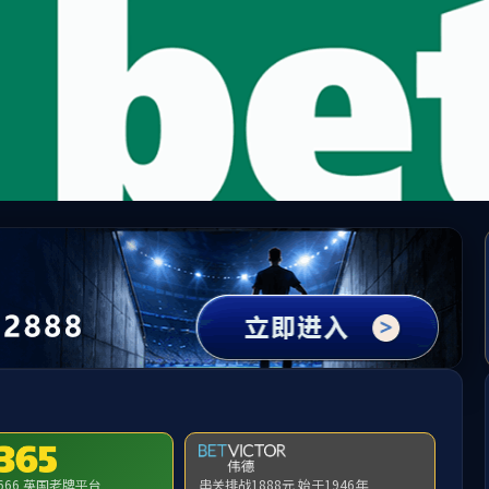
团(YL23
关于永利yl23411集团
集团业务
证)官方